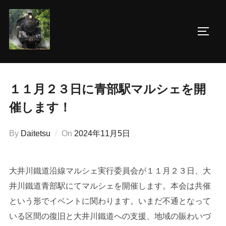
コ
ン
サイド
テ
ン
ツ
へ
１１月２３日に青部駅マルシェを開
ス
催します！
キ
ッ
投
By
Daitetsu
On
2024年11月5日
プ
稿
日:
大井川鐵道沿線マルシェ実行委員会が１１月２３日、大
井川鐵道青部駅にてマルシェを開催します。本会は共催
という形でイベントに関わります。いまだ不通となって
いる区間の復旧と大井川鐵道への支援、地域の賑わいづ