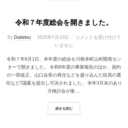
令和７年度総会を開きました。
投
By
Daitetsu
2025年7月10日
コメントを受け付けて
稿
いません
日:
令和７年6月1日、本年度の総会を川根本町山村開発セン
ターで開きました。 令和6年度の事業報告のほか、規約
の一部改正、山口会長の再任などを盛り込んだ役員の選
任など7議案を提出し可決されました。 本年3月末のあり
方検討会が復 …
“令和７年度総会を開きました。”
続きを読む