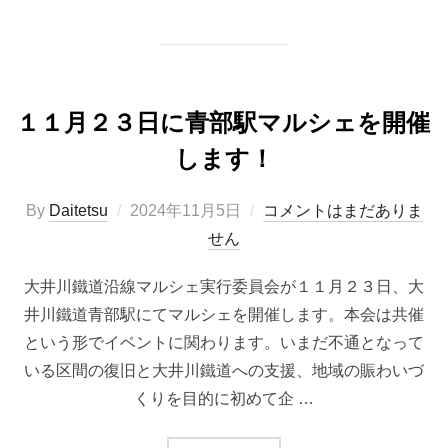
１１月２３日に青部駅マルシェを開催
します！
投
By
Daitetsu
2024年11月5日
コメントはまだありま
稿
せん
日:
大井川鐵道沿線マルシェ実行委員会が１１月２３日、大
井川鐵道青部駅にてマルシェを開催します。本会は共催
という形でイベントに関わります。いまだ不通となって
いる区間の復旧と大井川鐵道への支援、地域の賑わいづ
くりを目的に初めて企 …