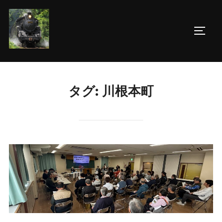
コ
ン
サイド
テ
ン
ツ
へ
タグ:
川根本町
ス
キ
ッ
プ